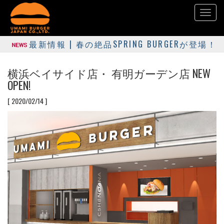
Toggl
naviga
最新情報 | 春の絶品SPRING BURGERが登場！
横浜ベイサイド店・ 有明ガーデン店 NEW
OPEN!
[ 2020/02/14 ]