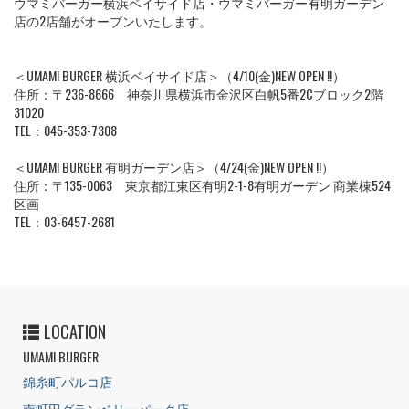
ウマミバーガー横浜ベイサイド店・ウマミバーガー有明ガーデン
店の2店舗がオープンいたします。
＜UMAMI BURGER 横浜ベイサイド店＞（4/10(金)NEW OPEN !!）
住所：〒236-8666 神奈川県横浜市金沢区白帆5番2Cブロック2階
31020
TEL：045-353-7308
＜UMAMI BURGER 有明ガーデン店＞（4/24(金)NEW OPEN !!）
住所：〒135-0063 東京都江東区有明2-1-8有明ガーデン 商業棟524
区画
TEL：03-6457-2681
LOCATION
UMAMI BURGER
錦糸町パルコ店
南町田グランベリーパーク店