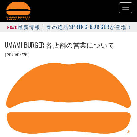
Toggl
naviga
最新情報 | 春の絶品SPRING BURGERが登場！
UMAMI BURGER 各店舗の営業について
[ 2020/05/26 ]