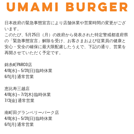
日本政府の緊急事態宣言により店舗休業や営業時間の変更がござ
います。
このたび、5月25日（月）の政府から発表された特定警戒都道府県
の「緊急事態宣言」解除を受け、お客さまおよび従業員の健康と
安心・安全の確保に最大限配慮したうえで、下記の通り、営業を
再開させていただく予定です。
錦糸町PARCO店
4/8(水)～5/31(日) 臨時休業
6/1(月) 通常営業
恵比寿三越店
4/8(水)～7/2(木) 臨時休業
7/3(金) 通常営業
南町田グランベリーパーク店
4/8(水)～5/31(日) 臨時休業
6/1(月) 通常営業